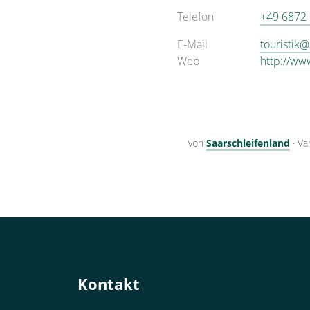
Telefon
+49 6872
E-Mail
touristik
Web
http://ww
von
Saarschleifenland
·
Va
Kontakt