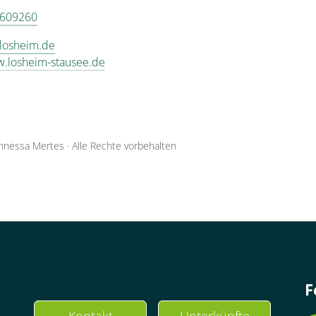
 609260
@losheim.de
w.losheim-stausee.de
nnessa Mertes
·
Alle Rechte vorbehalten
F