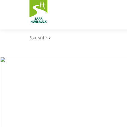
Zum Hauptinhalt springen
Startseite
Subnavigation umschalten
Subnavigation umschalten
Subnavigation umschalten
Subnavigation umschalten
Subnavigation umschalten
Subnavigation umschalten