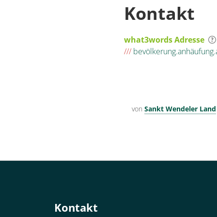
Kontakt
what3words Adresse
///
bevölkerung.anhäufung.
von
Sankt Wendeler Land
Kontakt