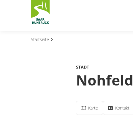
Zum Hauptinhalt springen
Startseite
Subnavigation umschalten
Subnavigation umschalten
STADT
Subnavigation umschalten
Nohfel
Subnavigation umschalten
Subnavigation umschalten
Karte
Kontakt
Subnavigation umschalten