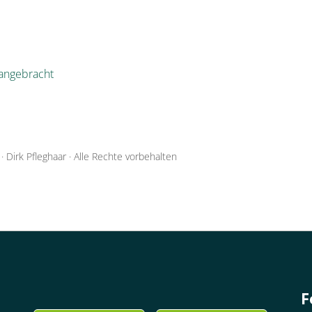
angebracht
·
Dirk Pfleghaar
·
Alle Rechte vorbehalten
F