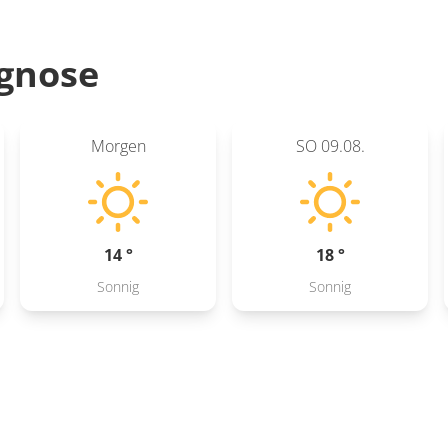
gnose
Morgen
SO
09.08.
14 °
18 °
Sonnig
Sonnig