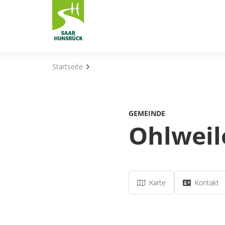
Zum Hauptinhalt springen
Startseite
Subnavigation umschalten
Subnavigation umschalten
GEMEINDE
Subnavigation umschalten
Ohlweil
Subnavigation umschalten
Subnavigation umschalten
Karte
Kontakt
Subnavigation umschalten