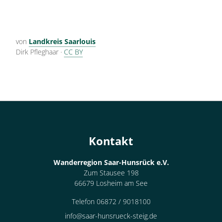
von
Landkreis Saarlouis
Dirk Pfleghaar
·
CC BY
Kontakt
Wanderregion Saar-Hunsrück e.V.
Zum Stausee 198
66679 Losheim am See
Telefon 06872 / 9018100
info@saar-hunsrueck-steig.de