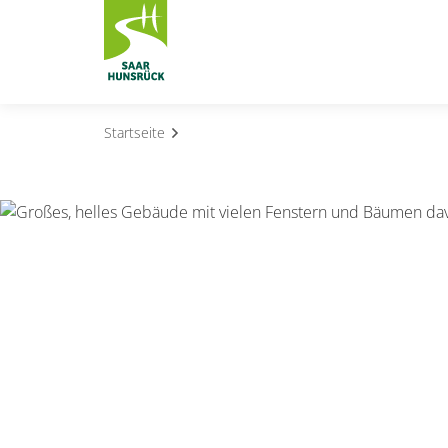
Zum Hauptinhalt springen
Startseite
Subnavigation umschalten
Subnavigation umschalten
Subnavigation umschalten
Subnavigation umschalten
Subnavigation umschalten
Subnavigation umschalten