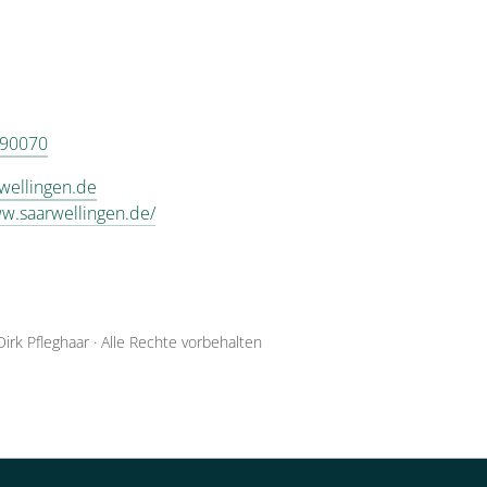
 90070
wellingen.de
ww.saarwellingen.de/
Dirk Pfleghaar
·
Alle Rechte vorbehalten