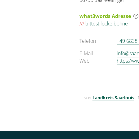
66793 Saarwellingen
what3words Adresse
///
bittest.locke.bohne
Telefon
+49 6838
E-Mail
info@saar
Web
https://w
von
Landkreis Saarlouis
·