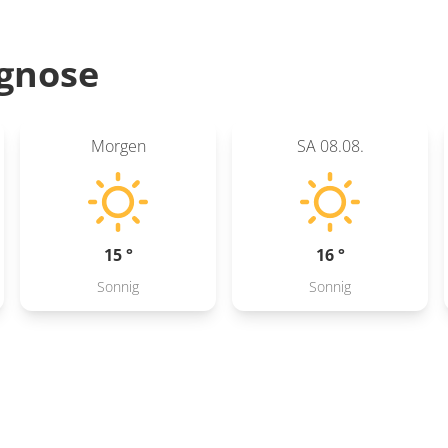
gnose
Morgen
SA
08.08.
15 °
16 °
Sonnig
Sonnig