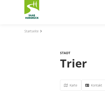
Zum Hauptinhalt springen
Startseite
Subnavigation umschalten
Subnavigation umschalten
STADT
Subnavigation umschalten
Trier
Subnavigation umschalten
Subnavigation umschalten
Karte
Kontakt
Subnavigation umschalten