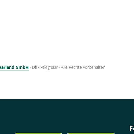
Saarland GmbH
·
Dirk Pfleghaar
·
Alle Rechte vorbehalten
F