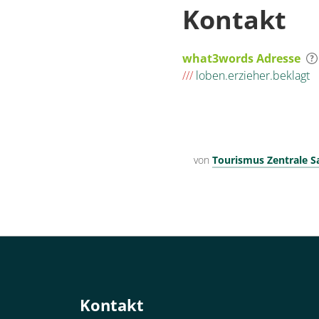
Kontakt
what3words Adresse
///
loben.erzieher.beklagt
von
Tourismus Zentrale 
Kontakt