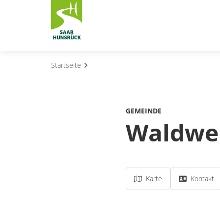
Zum Hauptinhalt springen
Startseite
Subnavigation umschalten
Subnavigation umschalten
GEMEINDE
Subnavigation umschalten
Waldwei
Subnavigation umschalten
Subnavigation umschalten
Karte
Kontakt
Subnavigation umschalten