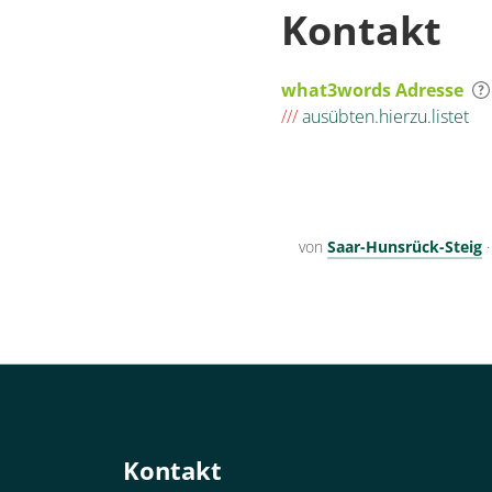
Kontakt
what3words Adresse
///
ausübten.hierzu.listet
von
Saar-Hunsrück-Steig
Kontakt