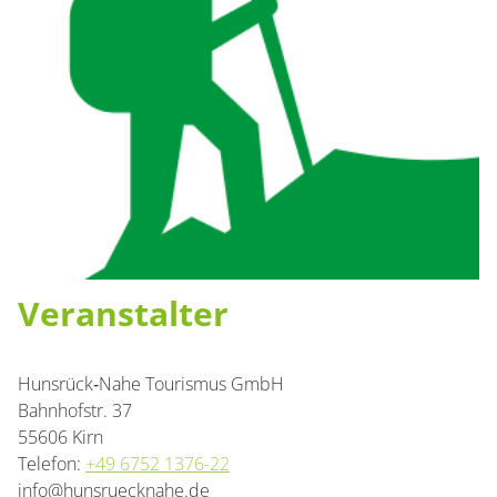
Veranstalter
Hunsrück‑Nahe Tourismus GmbH
Bahnhofstr. 37
55606 Kirn
Telefon:
+49 6752 1376-22
info@hunsruecknahe.de