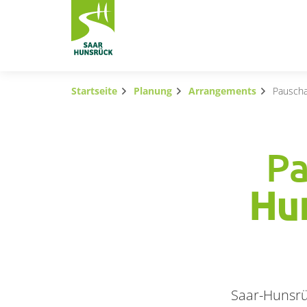
Zum Hauptinhalt springen
Startseite
Planung
Arrangements
Pauscha
Subnavigation umschalten
Subnavigation umschalten
Pa
Subnavigation umschalten
Hun
Subnavigation umschalten
Subnavigation umschalten
Subnavigation umschalten
Saar-Hunsrü