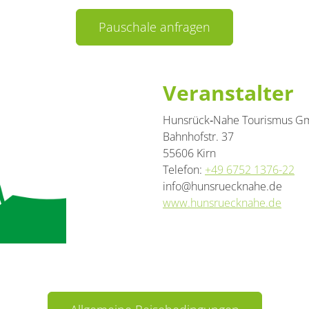
Pauschale anfragen
Veranstalter
Hunsrück‑Nahe Tourismus 
Bahnhofstr. 37
55606 Kirn
Telefon:
+49 6752 1376-22
info@hunsruecknahe.de
www.hunsruecknahe.de