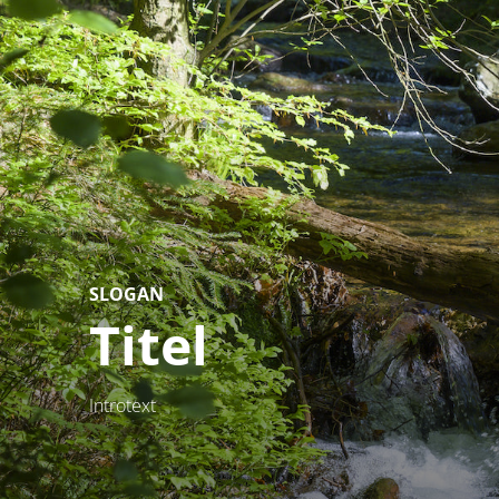
SLOGAN
Titel
Introtext