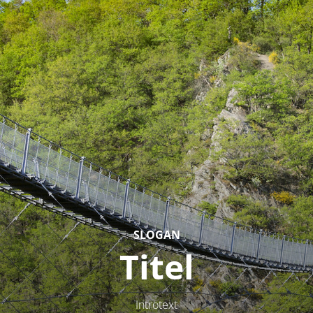
SLOGAN
Titel
Introtext