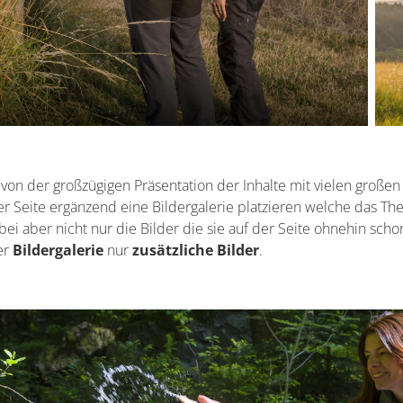
 von der großzügigen Präsentation der Inhalte mit vielen großen
r Seite ergänzend eine Bildergalerie platzieren welche das Th
ei aber nicht nur die Bilder die sie auf der Seite ohnehin sch
ser
Bildergalerie
nur
zusätzliche Bilder
.