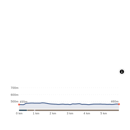
700m
600m
460m
500m
455m
0 km
1 km
2 km
3 km
4 km
5 km