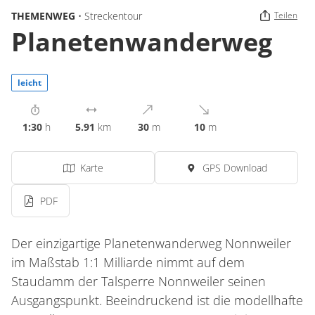
THEMENWEG
• Streckentour
Teilen
Planetenwanderweg
leicht
1:30
h
5.91
km
30
m
10
m
Karte
GPS Download
PDF
Der einzigartige Planetenwanderweg Nonnweiler
im Maßstab 1:1 Milliarde nimmt auf dem
Staudamm der Talsperre Nonnweiler seinen
Ausgangspunkt. Beeindruckend ist die modellhafte