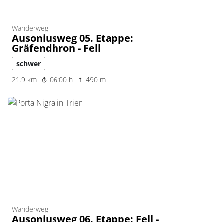
Wanderweg
Ausoniusweg 05. Etappe:
Gräfendhron - Fell
schwer
21.9 km
06:00 h
490 m
Wanderweg
Ausoniusweg 06. Etappe: Fell -