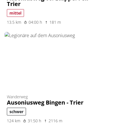
Trier
mittel
13.5 km
04:00 h
181 m
Wanderweg
Ausoniusweg Bingen - Trier
schwer
124 km
31:50 h
2116 m