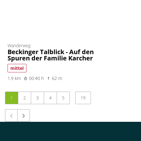
Wanderweg
Beckinger Talblick - Auf den
Spuren der Familie Karcher
mittel
1.9 km
00:40 h
62 m
1
2
3
4
5
19
…