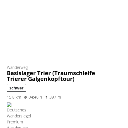
Wanderweg
Basislager Trier (Traumschleife
Trierer Galgenkopftour)
schwer
15.8 km
04:40 h
397 m