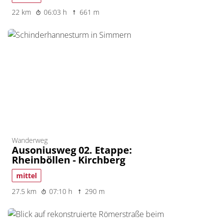
22 km
06:03 h
661 m
Wanderweg
Ausoniusweg 02. Etappe:
Rheinböllen - Kirchberg
mittel
27.5 km
07:10 h
290 m