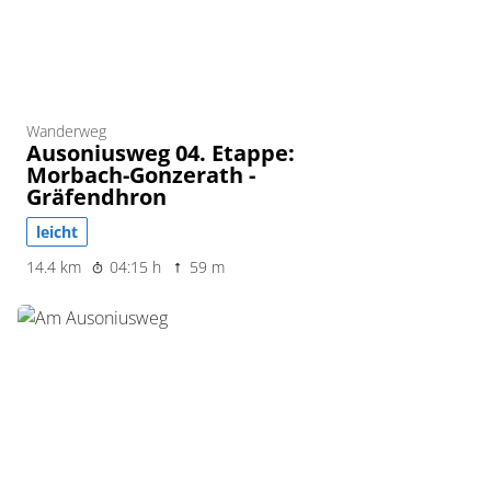
Wanderweg
Ausoniusweg 04. Etappe:
Morbach-Gonzerath -
Gräfendhron
leicht
14.4 km
04:15 h
59 m