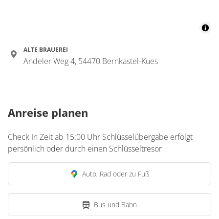
Appartement/Fewo,
Dusche, WC, Flussblick
€104.22
pro Einheit/Nacht
ALTE BRAUEREI
Andeler Weg 4, 54470 Bernkastel-Kues
3 Wohnungen
für 2 bis 4 Personen
Anreise planen
82 m²
Details anzeigen
Check In Zeit ab 15:00 Uhr Schlüsselübergabe erfolgt
persönlich oder durch einen Schlüsseltresor
Details anzeigen für Appartement/Fewo, 
Auto, Rad oder zu Fuß
Wohnung
Appartement/Fewo,
Bus und Bahn
Dusche, WC, Flussblick