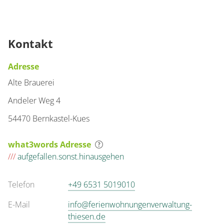
€104.22
pro Einheit/Nacht
2 Wohnungen
Kontakt
für 2 bis 2 Personen
Adresse
71 m²
Alte Brauerei
Andeler Weg 4
Details anzeigen
54470 Bernkastel-Kues
Details anzeigen für Appartement/Fewo, 
what3words Adresse
///
aufgefallen.sonst.hinausgehen
Telefon
+49 6531 5019010
E-Mail
info@ferienwohnungenverwaltung-
thiesen.de