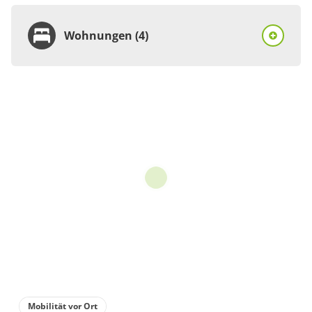
Wohnungen (4)
Wohnung
Appartement/Fewo,
Dusche, WC, Flussblick
€107.00
pro Einheit/Nacht
3 Wohnungen
für 2 bis 4 Personen
82 m²
Details anzeigen
Mobilität vor Ort