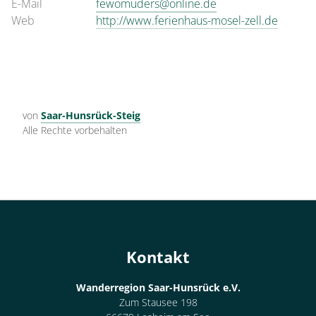
E-Mail
fewomuders@online.de
Web
http://www.ferienhaus-mosel-zell.de
von
Saar-Hunsrück-Steig
Alle Rechte vorbehalten
Kontakt
Wanderregion Saar-Hunsrück e.V.
Zum Stausee 198