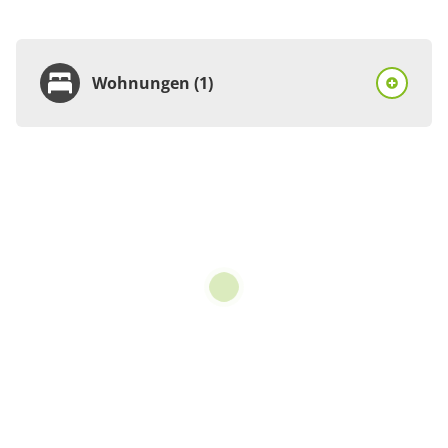
Wohnungen (1)
Wohnung
Appartement/Fewo
€40.00
pro Einheit/Nacht
3 Wohnungen
für 1 bis 5 Personen
70 m²
Details anzeigen