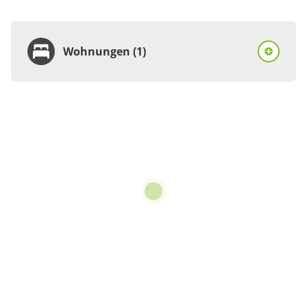
Wohnungen (1)
Wohnung
Appartement/Fewo,
Dusche oder Bad, WC, 1
Schlafraum
€72.00
pro Einheit/Nacht
2 Wohnungen
für 2 bis 2 Personen
63 m²