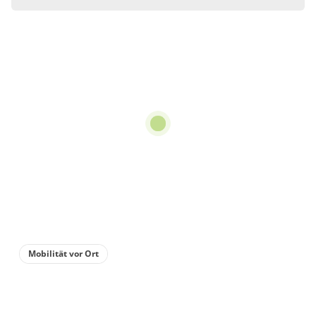
Wohnung
Appartement/Fewo,
Dusche, WC,
Nichtraucher
€48.00
pro Einheit/Nacht
1 Wohnungen
für 1 bis 2 Personen
40 m²
Mobilität vor Ort
Details anzeigen
Details anzeigen für Appartement/Fewo,