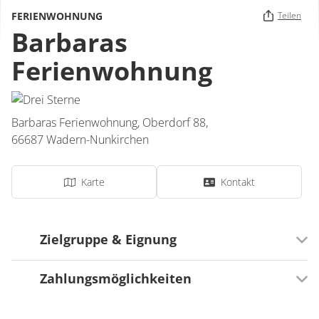
FERIENWOHNUNG
Teilen
Barbaras
Ferienwohnung
Barbaras Ferienwohnung,
Oberdorf 88,
66687
Wadern-Nunkirchen
Karte
Kontakt
Zielgruppe & Eignung
Zahlungsmöglichkeiten
Ausrichtung
Für Senioren besonders geeignet