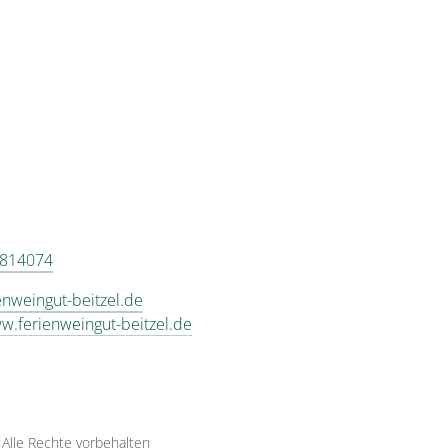
 814074
enweingut-beitzel.de
ww.ferienweingut-beitzel.de
·
Alle Rechte vorbehalten