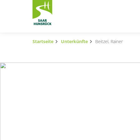
Zum Hauptinhalt springen
Startseite
Unterkünfte
Beitzel, Rainer
Subnavigation umschalten
Subnavigation umschalten
Subnavigation umschalten
Subnavigation umschalten
Subnavigation umschalten
Subnavigation umschalten