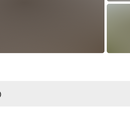
)
r
Zimmer