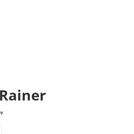
 Rainer
öv