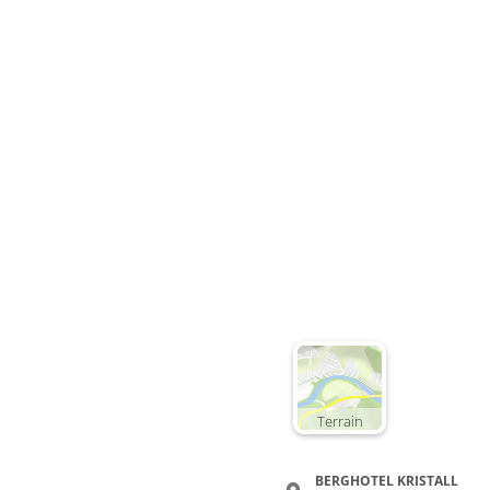
Deta
Detail
Zimme
Dopp
WC, 
€55.00
Terrain
Deta
BERGHOTEL KRISTALL
Detail