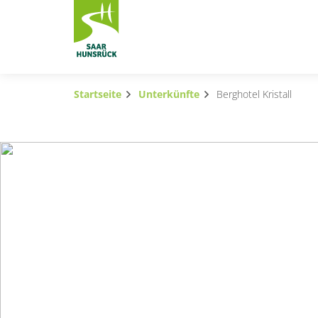
Zum Hauptinhalt springen
Startseite
Unterkünfte
Berghotel Kristall
Subnavigation umschalten
Subnavigation umschalten
Subnavigation umschalten
Subnavigation umschalten
Subnavigation umschalten
Subnavigation umschalten