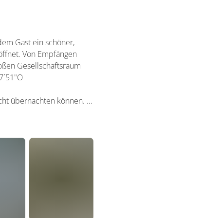
 dem Gast ein schöner,
röffnet. Von Empfängen
roßen Gesellschaftsraum
17´51"O
recht übernachten können. …