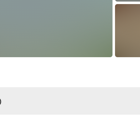
)
r
Zimmer