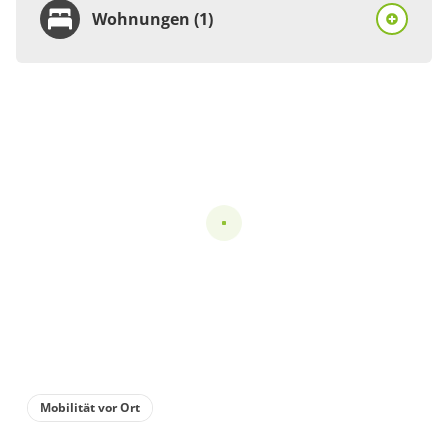
Wohnungen (1)
Wohnung
Appartement/Fewo
€70.00
pro Einheit/Nacht
2 Wohnungen
für 1 bis 2 Personen
40 m²
Details anzeigen
Details anzeigen für Appartement/Fewo
Mobilität vor Ort