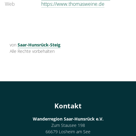
Web
https://www.thomasweine.de
von
Saar-Hunsrück-Steig
Alle Rechte vorbehalten
Kontakt
Wanderregion Saar-Hunsrück e.V.
Zum Stausee 198
66679 Losheim am See