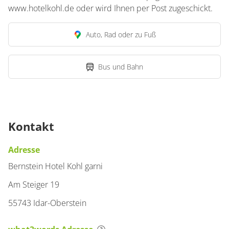
www.hotelkohl.de oder wird Ihnen per Post zugeschickt.
Suite
€70.00
pro Person/Nacht
Auto, Rad oder zu Fuß
für 1 bis 1 Personen
Bus und Bahn
38 m²
Details anzeigen
Kontakt
Details anzeigen für Suite
Adresse
Bernstein Hotel Kohl garni
Am Steiger 19
55743 Idar-Oberstein