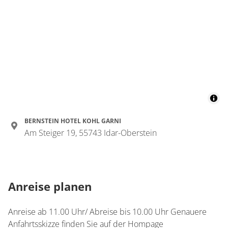
Details anzeigen
Details anzeigen für Doppelzimmer, Dus
Wohnung
Suite
€47.50
pro Person/Nacht
BERNSTEIN HOTEL KOHL GARNI
Am Steiger 19, 55743 Idar-Oberstein
für 2 bis 3 Personen
38 m²
Details anzeigen
Anreise planen
Details anzeigen für Suite
Anreise ab 11.00 Uhr/ Abreise bis 10.00 Uhr Genauere
Anfahrtsskizze finden Sie auf der Hompage
Wohnung