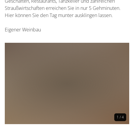
Geschäften, Restaurants, Tanzkeller und zahlreichen
Straußwirtschaften erreichen Sie in nur 5 Gehminuten.
Hier können Sie den Tag munter ausklingen lassen.
Eigener Weinbau
1 / 4