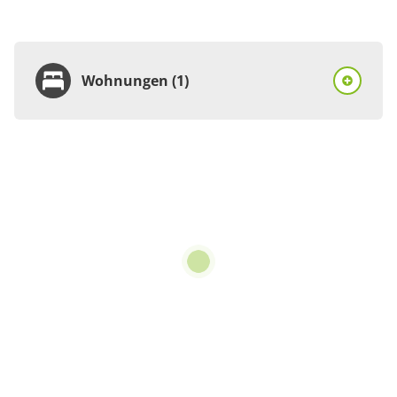
Wohnungen (1)
Wohnung
Appartement/Fewo
€54.00
pro Einheit/Nacht
2 Wohnungen
für 1 bis 2 Personen
Details anzeigen
Details anzeigen für Appartement/Fewo