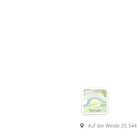
€90.00
Deta
Detail
Terrain
Auf der Weide 20, 54