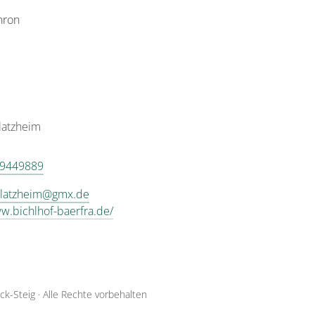
hron
latzheim
 9449889
Blatzheim@gmx.de
ww.bichlhof-baerfra.de/
ck-Steig
·
Alle Rechte vorbehalten