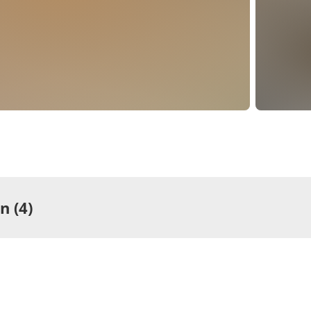
 (4)
ng
Wohnung
rtement/Fewo, Bad,
Appartem