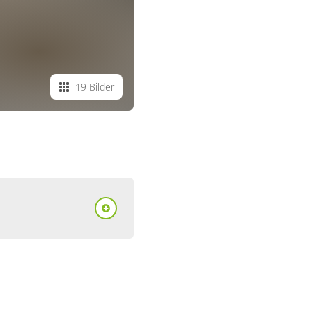
19 Bilder
ent/Fewo,