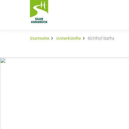
Zum Hauptinhalt springen
Startseite
Unterkünfte
Bichlhof Bärfra
Subnavigation umschalten
Subnavigation umschalten
Subnavigation umschalten
Subnavigation umschalten
Subnavigation umschalten
Subnavigation umschalten