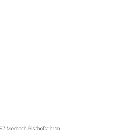
pro Einheit/Nacht
€115.00
pro Ei
3 Wohnungen
3 Wohn
für 2 bis 2 Personen
für 1 bi
48 m²
65 m²
ils anzeigen
Details anz
s anzeigen für Appartement/Fewo, Dusche oder Bad, WC, 1 Schl
Details anzei
497 Morbach-Bischofsdhron