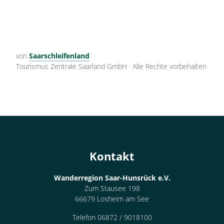
von
Saarschleifenland
Tourismus Zentrale Saarland GmbH
·
Alle Rechte vorbehalten
Kontakt
Wanderregion Saar-Hunsrück e.V.
Zum Stausee 198
66679 Losheim am See
Telefon 06872 / 9018100