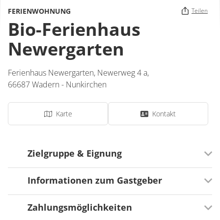
FERIENWOHNUNG
Teilen
Bio-Ferienhaus
Newergarten
Ferienhaus Newergarten,
Newerweg 4 a,
66687
Wadern - Nunkirchen
Karte
Kontakt
Zielgruppe & Eignung
Informationen zum Gastgeber
Ausrichtung
Für Senioren besonders geeignet
Zahlungsmöglichkeiten
Serviceangebote
Für Familien besonders geeignet