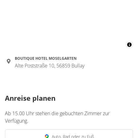
Wohnung
Junior Suite, Dusche
und Badewanne,
Flussblick
€219.45
pro Einheit/Nacht
BOUTIQUE HOTEL MOSELGARTEN
Alte Poststraße 10, 56859 Bullay
für 2 bis 2 Personen
25 m²
Anreise planen
Details anzeigen
Details anzeigen für Junior Suite, Dusch
Ab 15.00 Uhr stehen die gebuchten Zimmer zur
Verfügung.
Wohnung
Auto, Rad oder zu Fuß