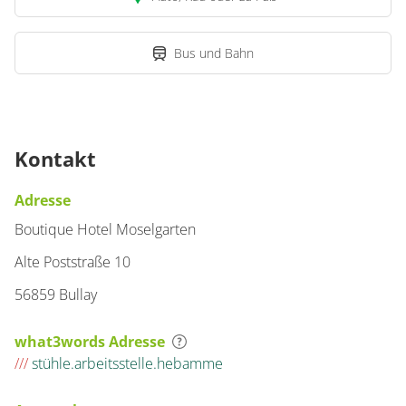
Junior Suite, Dusche,
WC
Bus und Bahn
€199.50
pro Einheit/Nacht
für 2 bis 2 Personen
25 m²
Kontakt
Details anzeigen
Adresse
Details anzeigen für Junior Suite, Dusche
Boutique Hotel Moselgarten
Alte Poststraße 10
Zimmer
56859 Bullay
Einzelzimmer, Dusche
oder Bad, WC,
what3words Adresse
Wohn-/Schlafraum
///
stühle.arbeitsstelle.hebamme
€71.50
pro Einheit/Nacht