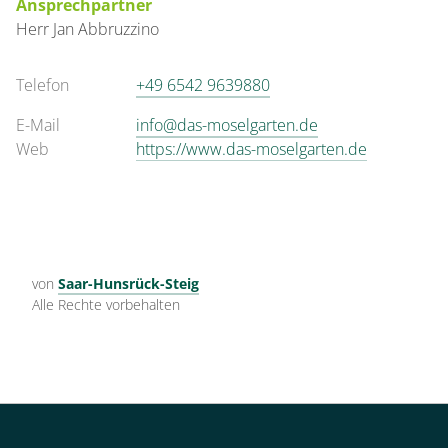
Ansprechpartner
Herr
Jan
Abbruzzino
für 1 bis 1 Personen
12 m²
Telefon
+49 6542 9639880
E-Mail
info@das-moselgarten.de
Details anzeigen
Web
https://www.das-moselgarten.de
Details anzeigen für Einzelzimmer, Dus
von
Saar-Hunsrück-Steig
Alle Rechte vorbehalten