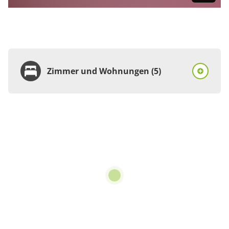
Zimmer und Wohnungen (5)
Zimmer
Doppelzimmer, Dusche
oder Bad, WC, 1
Schlafraum
€162.75
pro Einheit/Nacht
für 1 bis 2 Personen
25 m²