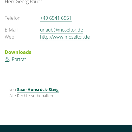
Herr
Georg
Bauer
60 m²
Telefon
+49 6541 6551
Details anzeigen
E-Mail
urlaub@moseltor.de
Details anzeigen für Appartement/Fewo,
Web
http://www.moseltor.de
Zimmer
Downloads
Porträt
Einzelzimmer, Dusche,
WC, Komfort
1 Zimmer
von
Saar-Hunsrück-Steig
Alle Rechte vorbehalten
15 m²
Details anzeigen
Details anzeigen für Einzelzimmer, Dusc