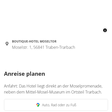
Suite, Dusche und Bad,
WC, Wohn-/Schlafraum
2 Wohnungen
37 m²
BOUTIQUE-HOTEL MOSELTOR
Moselstr. 1, 56841 Traben-Trarbach
Details anzeigen
Details anzeigen für Suite, Dusche und 
Anreise planen
Wohnung
Suite, Dusche oder Bad,
Anfahrt: Das Hotel liegt direkt an der Moselpromenade,
WC, Wohn-/Schlafraum
neben dem Mittel-Mosel-Museum im Ortsteil Trarbach.
€232.00
pro Einheit/Nacht
Auto, Rad oder zu Fuß