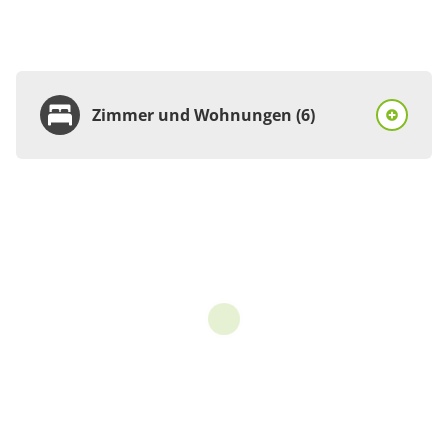
Zimmer und Wohnungen (6)
Zimmer
Doppelzimmer, Dusche,
WC, Komfort
1 Zimmer
16 m²
Details anzeigen