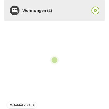
Wohnungen (2)
Wohnung
Appartement/Fewo,
Dusche, WC, 2
Schlafräume
€110.00
pro Einheit/Nacht
5 Wohnungen
für 1 bis 4 Personen
124 m²
Mobilität vor Ort
Details anzeigen