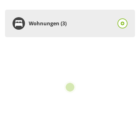
Wohnungen (3)
Wohnung
Appartement/Fewo,
Dusche oder Bad, WC, 1
Schlafraum
€60.00
pro Einheit/Nacht
3 Wohnungen
für 1 bis 2 Personen
56 m²