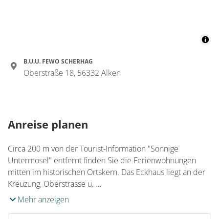
Details anzeigen für Appartement/Fewo,
Wohnung
Appartement/Fewo,
B.U.U. FEWO SCHERHAG
Dusche oder Bad, WC,
Oberstraße 18, 56332 Alken
Terrasse
€65.00
pro Einheit/Nacht
Anreise planen
3 Wohnungen
für 1 bis 2 Personen
Circa 200 m von der Tourist-Information "Sonnige
64 m²
Untermosel" entfernt finden Sie die Ferienwohnungen
mitten im historischen Ortskern. Das Eckhaus liegt an der
Kreuzung, Oberstrasse u. …
Details anzeigen
Mehr anzeigen
Details anzeigen für Appartement/Fewo,