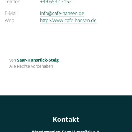
Telefon
+49 6532 3152
E-Mail
info@cafe-hansen.de
Web
http://www.cafe-hansen.de
von
Saar-Hunsrück-Steig
Alle Rechte vorbehalten
Kontakt
Wanderregion Saar-Hunsrück e.V.