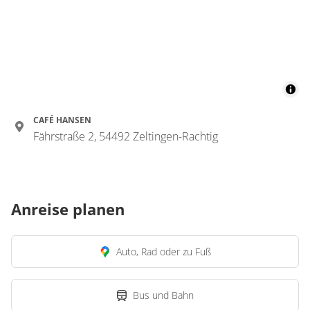
Appartement/Fewo,
Dusche, WC, Balkon
€60.00
pro Einheit/Nacht
für 1 bis 2 Personen
CAFÉ HANSEN
55 m²
Fährstraße 2, 54492 Zeltingen-Rachtig
Details anzeigen
Details anzeigen für Appartement/Fewo,
Anreise planen
Auto, Rad oder zu Fuß
Bus und Bahn