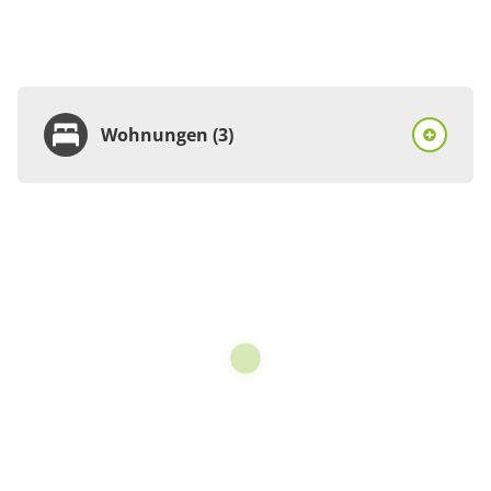
Wohnungen (3)
Wohnung
Appartement/Fewo,
Dusche, WC
€75.00
pro Einheit/Nacht
für 1 bis 2 Personen
55 m²