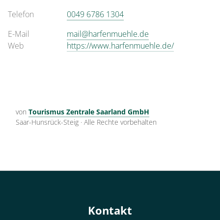
Telefon
0049 6786 1304
E-Mail
mail@harfenmuehle.de
Web
https://www.harfenmuehle.de/
von
Tourismus Zentrale Saarland GmbH
Saar-Hunsrück-Steig
·
Alle Rechte vorbehalten
Kontakt