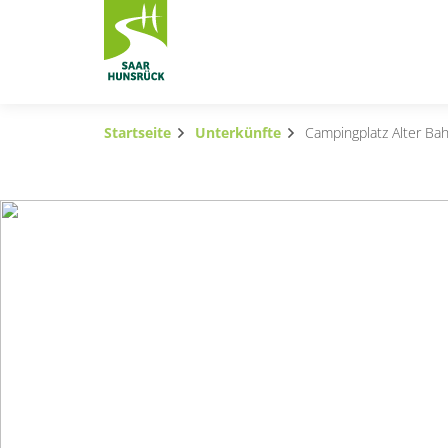
Zum Hauptinhalt springen
Startseite
Unterkünfte
Campingplatz Alter Ba
Subnavigation umschalten
Subnavigation umschalten
Subnavigation umschalten
Subnavigation umschalten
Subnavigation umschalten
Subnavigation umschalten