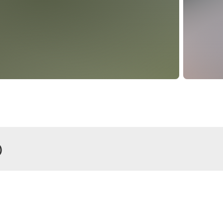
)
r
platz, Toilette und