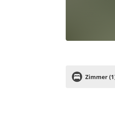
Zimmer (1
Zimme
Stell