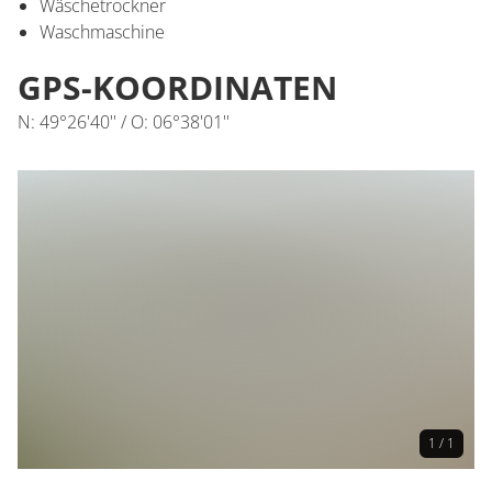
Wäschetrockner
Waschmaschine
GPS-KOORDINATEN
N: 49°26'40'' / O: 06°38'01''
1 / 1