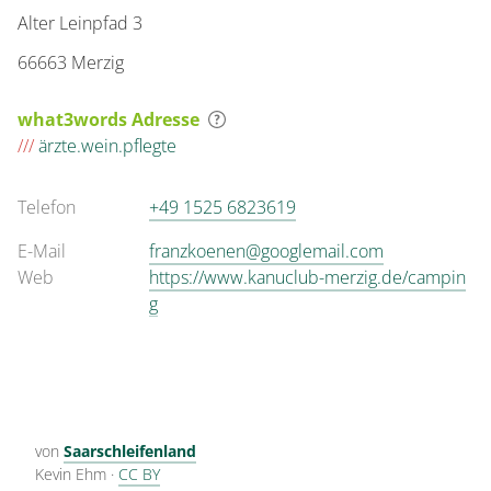
Alter Leinpfad 3
66663 Merzig
what3words Adresse
///
ärzte.wein.pflegte
Telefon
+49 1525 6823619
E-Mail
franzkoenen@googlemail.com
Web
https://www.kanuclub-merzig.de/campin
g
von
Saarschleifenland
Kevin Ehm
·
CC BY