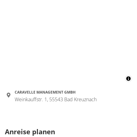
Wohnung
Suite
€185.00
pro Einheit/Nacht
1 Wohnungen
für 1 bis 2 Personen
Details anzeigen
CARAVELLE MANAGEMENT GMBH
Details anzeigen für Suite
Weinkauffstr. 1, 55543 Bad Kreuznach
Anreise planen