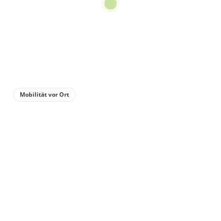
59 Zimmer
18 m²
Details anzeigen
Details anzeigen für Doppelzimmer, Dus
Mobilität vor Ort
Zimmer
Einzelzimmer, Dusche
oder Bad, WC
41 Zimmer
15 m²
Details anzeigen
Details anzeigen für Einzelzimmer, Dusc