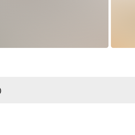
)
r
enhaus, Dusche und