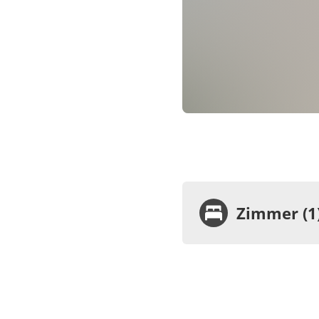
Zimmer (1
Zimme
Feri