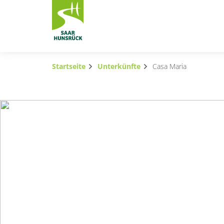
Zum Hauptinhalt springen
Startseite
Unterkünfte
Casa Maria
Subnavigation umschalten
Subnavigation umschalten
Subnavigation umschalten
Subnavigation umschalten
Subnavigation umschalten
Subnavigation umschalten