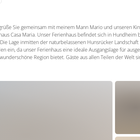
begrüße Sie gemeinsam mit meinem Mann Mario und unseren Kin
n­haus Casa Maria. Unser Ferien­haus befindet sich in Hund­heim
. Die Lage inmitten der natur­belassenen Huns­rücker Land­scha
n ein, da unser Ferien­haus eine ideale Ausgangs­lage für au
wunder­schöne Region bietet. Gäste aus allen Teilen der Welt s