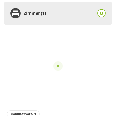
Zimmer (1)
Zimmer
Ferienhaus, Bad, WC,
Nichtraucher
€90.00
pro Einheit/Nacht
5 Zimmer
für 1 bis 4 Personen
110 m²
Details anzeigen
Mobilität vor Ort