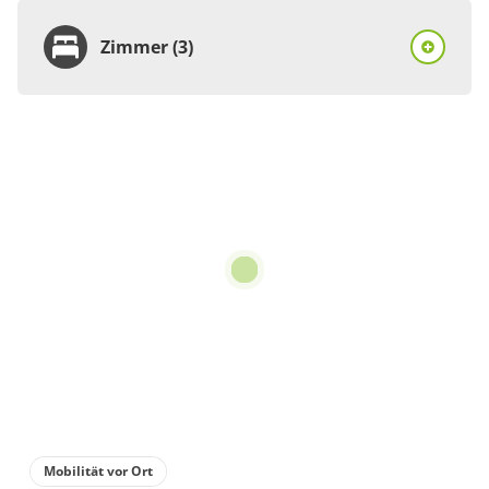
Zimmer (3)
Zimmer
Ferienhaus, Dusche,
WC, 2 Schlafräume
€160.00
pro Einheit/Nacht
3 Zimmer
für 1 bis 4 Personen
70 m²
Details anzeigen
Mobilität vor Ort