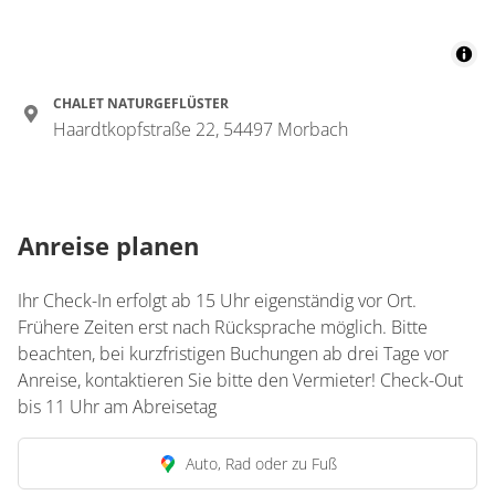
Doppelzimmer, Dusche,
WC, 1 Schlafraum
€95.00
pro Einheit/Nacht
CHALET NATURGEFLÜSTER
Haardtkopfstraße 22, 54497 Morbach
1 Zimmer
für 1 bis 2 Personen
Anreise planen
20 m²
Details anzeigen
Ihr Check-In erfolgt ab 15 Uhr eigenständig vor Ort.
Frühere Zeiten erst nach Rücksprache möglich. Bitte
Details anzeigen für Doppelzimmer, Dus
beachten, bei kurzfristigen Buchungen ab drei Tage vor
Anreise, kontaktieren Sie bitte den Vermieter! Check-Out
bis 11 Uhr am Abreisetag
Auto, Rad oder zu Fuß