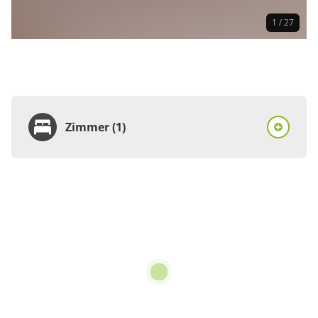
1 / 27
Zimmer (1)
Zimmer
Ferienhaus,
Badewanne, 2
Schlafräume
€89.00
pro Einheit/Nacht