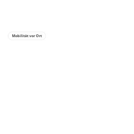
3 Zimmer
für 1 bis 6 Personen
90 m²
Mobilität vor Ort
Details anzeigen
Details anzeigen für Ferienhaus, Badewa