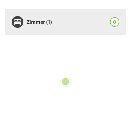
Zimmer (1)
Zimmer
Ferienhaus, Dusche und
Bad, WC, 3 Schlafräume
€210.00
pro Einheit/Nacht
7 Zimmer
für 1 bis 4 Personen
150 m²