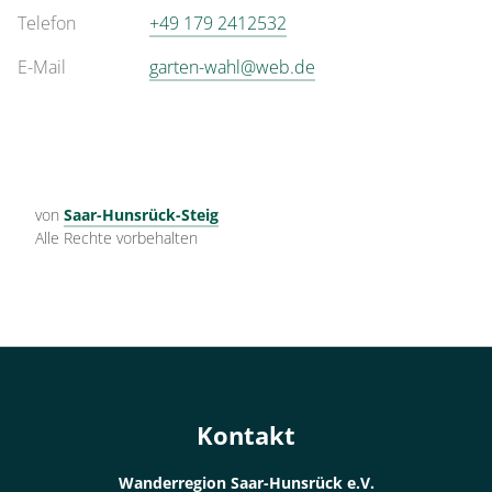
Telefon
+49 179 2412532
E-Mail
garten-wahl@web.de
von
Saar-Hunsrück-Steig
Alle Rechte vorbehalten
Kontakt
Wanderregion Saar-Hunsrück e.V.