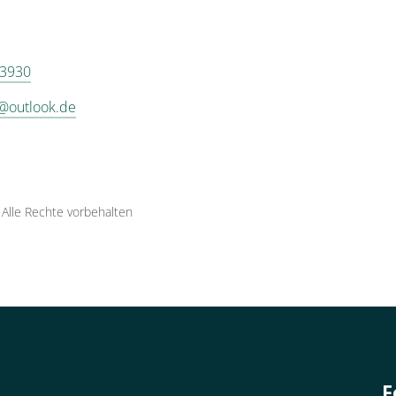
 3930
@outlook.de
·
Alle Rechte vorbehalten
F