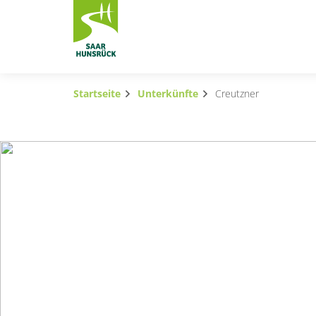
Zum Hauptinhalt springen
Startseite
Unterkünfte
Creutzner
Subnavigation umschalten
Subnavigation umschalten
Subnavigation umschalten
Subnavigation umschalten
Subnavigation umschalten
Subnavigation umschalten