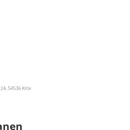
224, 54536 Kröv
lanen