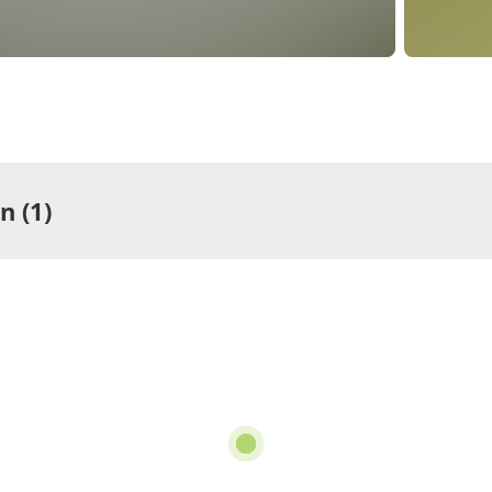
 (1)
ng
rtement/Fewo,
he oder Bad, WC
pro Einheit/Nacht
2 Wohnungen