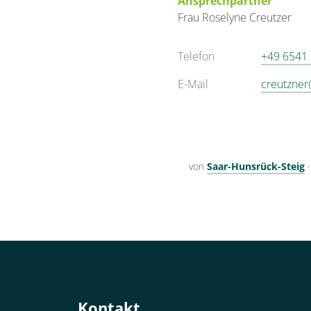
Ansprechpartner
Frau
Roselyne
Creutzer
Telefon
+49 6541
E-Mail
creutzner
von
Saar-Hunsrück-Steig
Kontakt