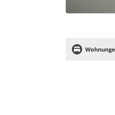
Wohnungen
Wohnu
Appa
Dusc
€50.00