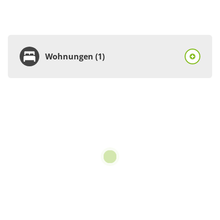
Wohnungen (1)
Wohnung
Appartement/Fewo,
Dusche, WC, 1
Schlafraum
€75.00
pro Einheit/Nacht
2 Wohnungen
für 1 bis 2 Personen