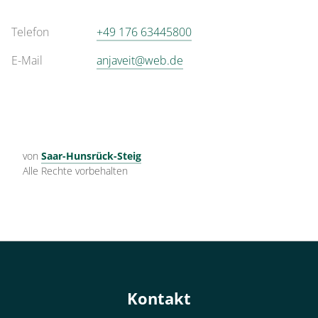
Telefon
+49 176 63445800
E-Mail
anjaveit@web.de
von
Saar-Hunsrück-Steig
Alle Rechte vorbehalten
Kontakt