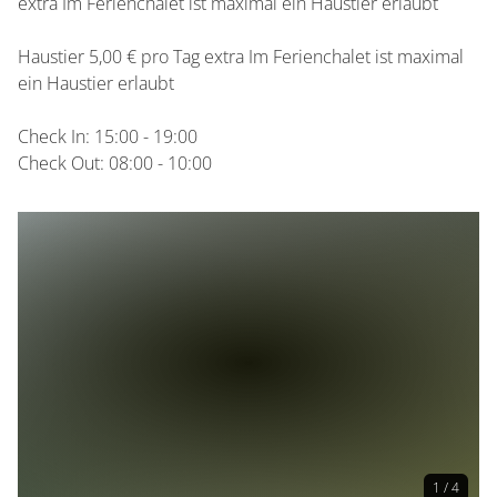
extra Im Ferienchalet ist maximal ein Haustier erlaubt
Haustier 5,00 € pro Tag extra Im Ferienchalet ist maximal
ein Haustier erlaubt
Check In: 15:00 - 19:00
Check Out: 08:00 - 10:00
1 / 4