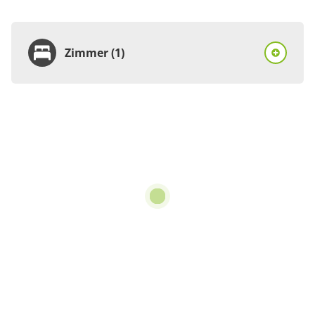
Zimmer (1)
Zimmer
Ferienhaus, Dusche
oder Bad, WC, 3
Schlafräume
€79.00
pro Einheit/Nacht
6 Zimmer
für 1 bis 6 Personen
122 m²