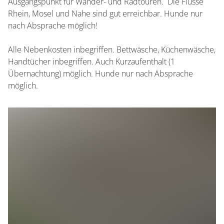
Ausgangspunkt für Wander- und Radtouren. Die Flüsse
Rhein, Mosel und Nahe sind gut erreichbar. Hunde nur
nach Absprache möglich!
Alle Nebenkosten inbegriffen. Bettwäsche, Küchenwäsche,
Handtücher inbegriffen. Auch Kurzaufenthalt (1
Übernachtung) möglich. Hunde nur nach Absprache
möglich.