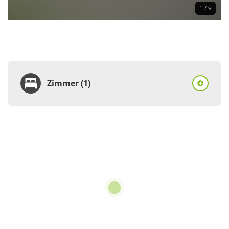
1 / 9
Zimmer (1)
Zimmer
Ferienhaus, Dusche,
WC, ruhig
€68.00
pro Einheit/Nacht
4 Zimmer
für 1 bis 3 Personen