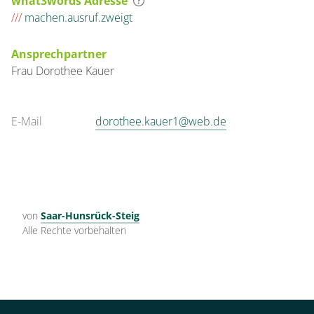
what3words Adresse
///
machen.ausruf.zweigt
Ansprechpartner
Frau
Dorothee
Kauer
E-Mail
dorothee.kauer1@web.de
von
Saar-Hunsrück-Steig
Alle Rechte vorbehalten