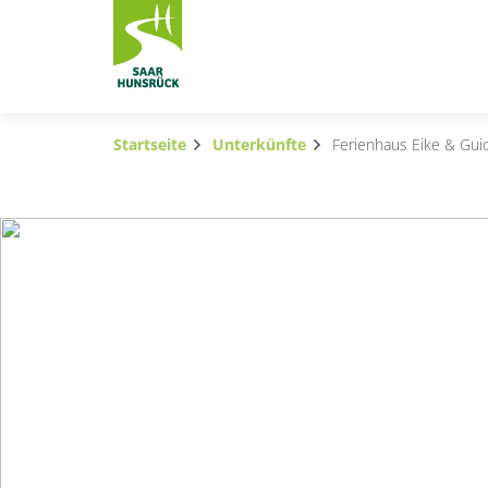
Zum Hauptinhalt springen
Startseite
Unterkünfte
Ferienhaus Eike & Guid
Subnavigation umschalten
Subnavigation umschalten
Subnavigation umschalten
Subnavigation umschalten
Subnavigation umschalten
Subnavigation umschalten