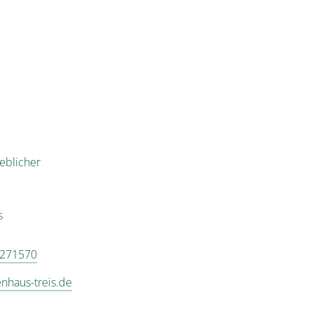
eblicher
s
8271570
enhaus-treis.de