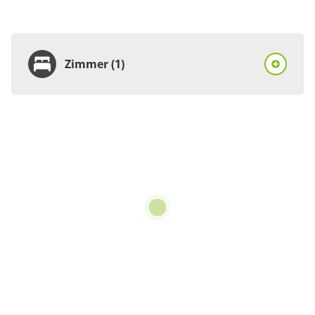
Zimmer (1)
Zimmer
Ferienhaus, Dusche,
WC, 1 Schlafraum
€80.00
pro Einheit/Nacht
5 Zimmer
für 1 bis 4 Personen
75 m²