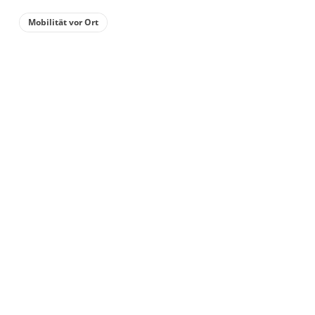
Details anzeigen
Mobilität vor Ort
Details anzeigen für Ferienhaus, Dusche,