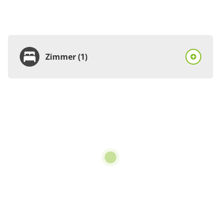
Zimmer (1)
Zimmer
Ferienhaus, Dusche und
Bad, WC, 3 Schlafräume
€122.00
pro Einheit/Nacht
5 Zimmer
für 2 bis 7 Personen
145 m²