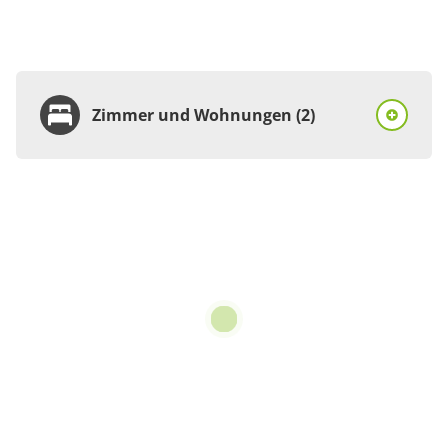
Zimmer und Wohnungen (2)
Wohnung
Appartement/Fewo,
Dusche, WC, 1
Schlafraum
€65.00
pro Einheit/Nacht
für 1 bis 3 Personen
55 m²