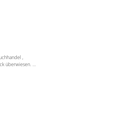
uchhandel ,
ück überwiesen. …