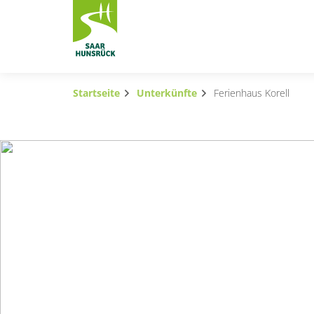
Zum Hauptinhalt springen
Startseite
Unterkünfte
Ferienhaus Korell
Subnavigation umschalten
Subnavigation umschalten
Subnavigation umschalten
Subnavigation umschalten
Subnavigation umschalten
Subnavigation umschalten