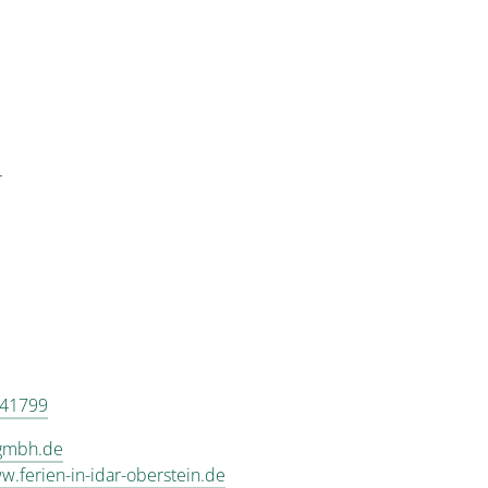
r
 41799
gmbh.de
w.ferien-in-idar-oberstein.de