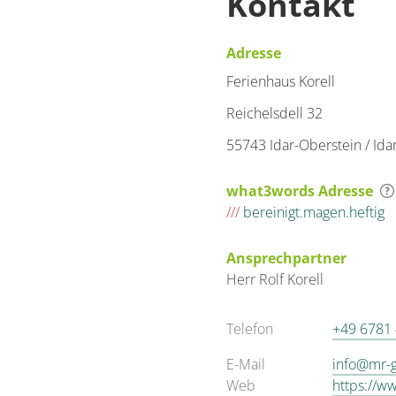
Kontakt
Adresse
Ferienhaus Korell
Reichelsdell 32
55743 Idar-Oberstein / Ida
what3words Adresse
///
bereinigt.magen.heftig
Ansprechpartner
Herr
Rolf
Korell
Telefon
+49 6781
E-Mail
info@mr-
Web
https://ww