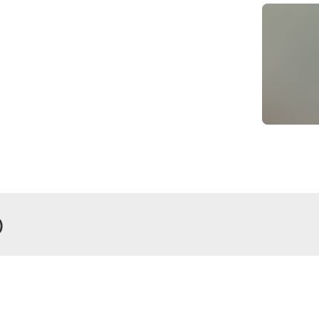
)
r
enhaus