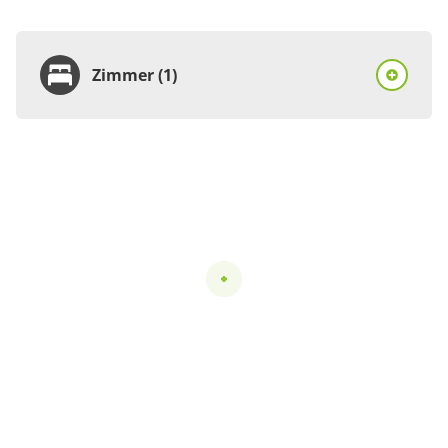
Zimmer (1)
Zimmer
Ferienhaus, Dusche,
WC, 1 Schlafraum
€85.00
pro Einheit/Nacht
3 Zimmer
für 2 bis 2 Personen
100 m²