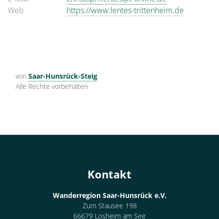
Web
https://www.lentes-trittenheim.de
von
Saar-Hunsrück-Steig
Alle Rechte vorbehalten
Kontakt
Wanderregion Saar-Hunsrück e.V.
Zum Stausee 198
66679 Losheim am See