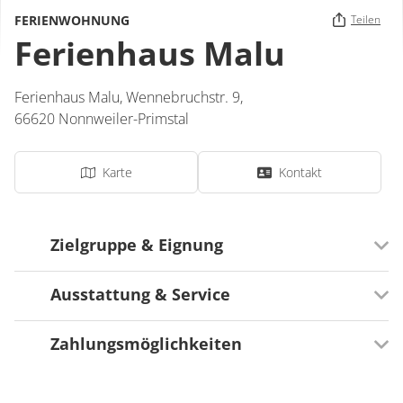
FERIENWOHNUNG
Teilen
Ferienhaus Malu
Ferienhaus Malu,
Wennebruchstr. 9,
66620
Nonnweiler-Primstal
Karte
Kontakt
Zielgruppe & Eignung
Ausstattung & Service
Ausrichtung
Für Familien besonders geeignet
Zahlungsmöglichkeiten
Serviceangebot
Self-Check-In
Zahlungsmöglichkeiten