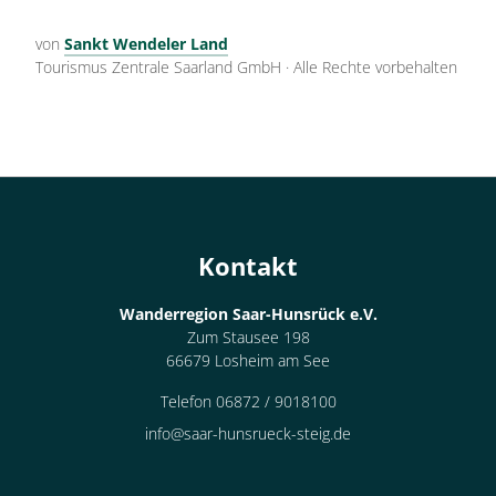
von
Sankt Wendeler Land
Tourismus Zentrale Saarland GmbH
·
Alle Rechte vorbehalten
Kontakt
Wanderregion Saar-Hunsrück e.V.
Zum Stausee 198
66679 Losheim am See
Telefon 06872 / 9018100
info@saar-hunsrueck-steig.de