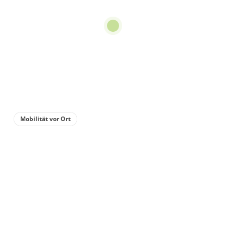
Dusche oder Bad, WC,
Nichtraucher
€85.00
pro Einheit/Nacht
für 1 bis 5 Personen
85 m²
Details anzeigen
Mobilität vor Ort
Details anzeigen für Appartement/Fewo,